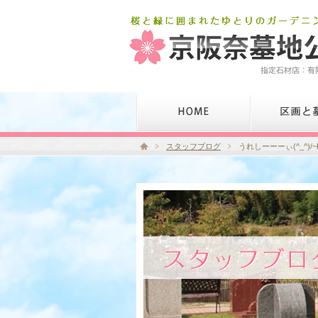
スタッフブログ
うれしーーーぃ(^_^)/~P