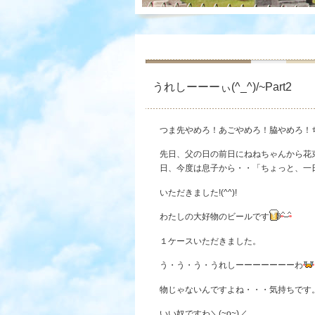
うれしーーーぃ(^_^)/~Part2
つま先やめろ！あごやめろ！脇やめろ！
先日、父の日の前日にねねちゃんから花
日、今度は息子から・・「ちょっと、一
いただきました!(^^)!
わたしの大好物のビールです
１ケースいただきました。
う・う・う・うれしーーーーーーーわ
物じゃないんですよね・・・気持ちです
いい奴ですわ＼(~o~)／