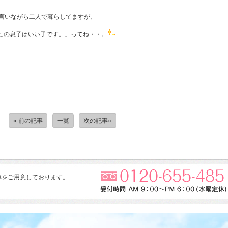
や言いながら二人で暮らしてますが、
たの息子はいい子です。」ってね・・。
« 前の記事
一覧
次の記事»
車をご用意しております。
。