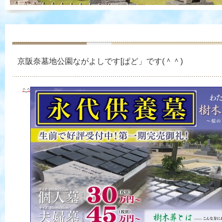
京阪奈墓地公園ながよしです[ぱど」です(＾＾)