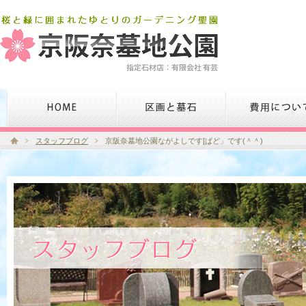
スタッフブログ
京阪奈墓地公園ながよしです[ぱど」です(＾＾)