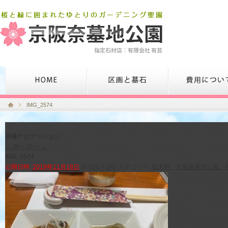
IMG_2574
画像ナビゲーション
← 前へ
次へ →
IMG_2574
公開日時:
2019年11月18日
@
320 × 240
カテゴリー:
樹木葬 京阪奈墓地公園 