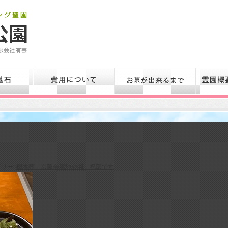
リー:
樹木葬 京阪奈墓地公園 祝部です