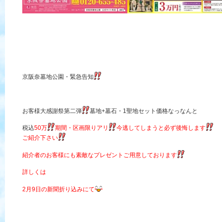
京阪奈墓地公園・緊急告知
お客様大感謝祭第二弾
墓地+墓石・1聖地セット価格なっなんと
税込
50万
期間・区画限りアリ
今逃してしまうと必ず後悔します
ご紹介下さい
紹介者のお客様にも素敵なプレゼントご用意しております
詳しくは
2月9日の新聞折り込みにて