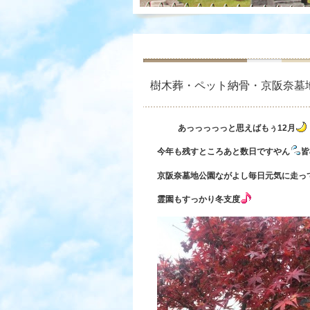
樹木葬・ペット納骨・京阪奈墓地
あっっっっっと思えばもぅ12月
今年も残すところあと数日ですやん
皆
京阪奈墓地公園ながよし毎日元気に走っ
霊園もすっかり冬支度