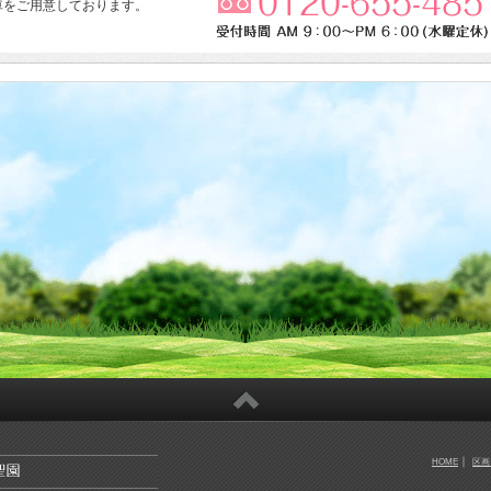
車をご用意しております。
。
｜
HOME
区画