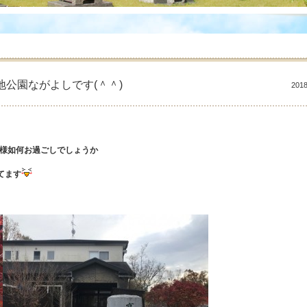
公園ながよしです(＾＾)
2018
様如何お過ごしでしょうか
てます