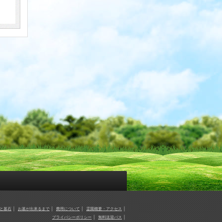
｜
｜
｜
｜
と墓石
お墓が出来るまで
費用について
霊園概要・アクセス
｜
｜
プライバシーポリシー
無料送迎バス