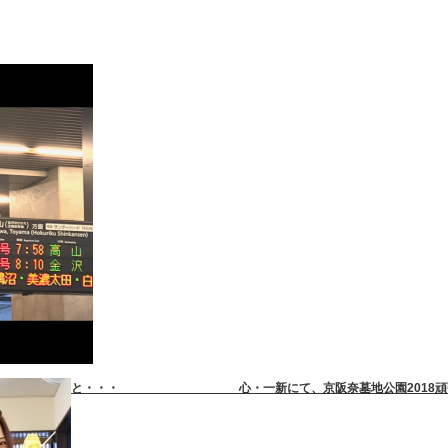
と
・・・
心・一新にて、京阪奈墓地公園2018頑