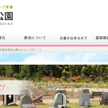
京阪奈墓地公園ながよしです(＾＾)